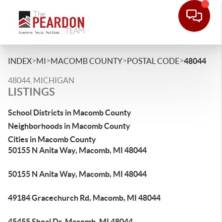
>
>
>
>
INDEX
MI
MACOMB COUNTY
POSTAL CODE
48044
48044, MICHIGAN
LISTINGS
School Districts in Macomb County
Neighborhoods in Macomb County
Cities in Macomb County
50155 N Anita Way, Macomb, MI 48044
50155 N Anita Way, Macomb, MI 48044
49184 Gracechurch Rd, Macomb, MI 48044
45455 Shoal Dr, Macomb, MI 48044