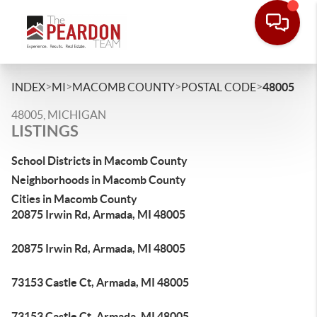
>
>
>
>
INDEX
MI
MACOMB COUNTY
POSTAL CODE
48005
48005, MICHIGAN
LISTINGS
School Districts in Macomb County
Neighborhoods in Macomb County
Cities in Macomb County
20875 Irwin Rd, Armada, MI 48005
20875 Irwin Rd, Armada, MI 48005
73153 Castle Ct, Armada, MI 48005
73153 Castle Ct, Armada, MI 48005